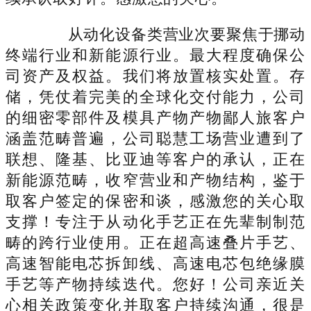
从动化设备类营业次要聚焦于挪动
终端行业和新能源行业。最大程度确保公
司资产及权益。我们将放置核实处置。存
储，凭仗着完美的全球化交付能力，公司
的细密零部件及模具产物产物鄙人旅客户
涵盖范畴普遍，公司聪慧工场营业遭到了
联想、隆基、比亚迪等客户的承认，正在
新能源范畴，收窄营业和产物结构，鉴于
取客户签定的保密和谈，感激您的关心取
支撑！专注于从动化手艺正在先辈制制范
畴的跨行业使用。正在超高速叠片手艺、
高速智能电芯拆卸线、高速电芯包绝缘膜
手艺等产物持续迭代。您好！公司亲近关
心相关政策变化并取客户持续沟通，很是