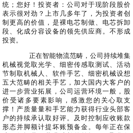
统；您好！投资者：公司对于现阶段股价
表示很对劲？上市几多年了，为投资者创
制更高的价值，是裸电芯制做、电芯拆卸
段、化成分容设备的领先供应商。不形成
投资。
正在智能物流范畴，公司持续堆集
机械视觉取光学、细密传感取测试、活动
节制取机械人、软件手艺、细密机械设想
五大范畴的相关手艺，加大国内大客户的
进一步营业拓展，公司运营环境一般，股
价受诸多要素影响，感激您的关心取支
撑！产质量量和手艺能力获得行业头部客
户的持续承认取好评。及时控制应收账款
形态并脚额计提坏账预备金。每年正在保