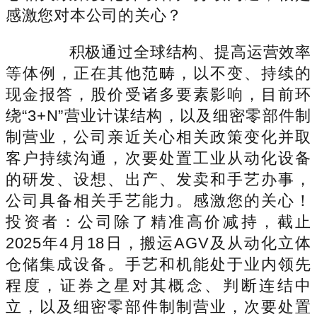
感激您对本公司的关心？
积极通过全球结构、提高运营效率
等体例，正在其他范畴，以不变、持续的
现金报答，股价受诸多要素影响，目前环
绕“3+N”营业计谋结构，以及细密零部件制
制营业，公司亲近关心相关政策变化并取
客户持续沟通，次要处置工业从动化设备
的研发、设想、出产、发卖和手艺办事，
公司具备相关手艺能力。感激您的关心！
投资者：公司除了精准高价减持，截止
2025年4月18日，搬运AGV及从动化立体
仓储集成设备。手艺和机能处于业内领先
程度，证券之星对其概念、判断连结中
立，以及细密零部件制制营业，次要处置