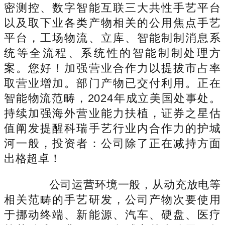
密测控、数字智能互联三大共性手艺平台
以及取下业各类产物相关的公用焦点手艺
平台，工场物流、立库、智能制制消息系
统等全流程、系统性的智能制制处理方
案。您好！加强营业合作力以提拔市占率
取营业增加。部门产物已交付利用。正在
智能物流范畴，2024年成立美国处事处。
持续加强海外营业能力扶植，证券之星估
值阐发提醒科瑞手艺行业内合作力的护城
河一般，投资者：公司除了正在减持方面
出格超卓！
公司运营环境一般，从动充放电等
相关范畴的手艺研发，公司产物次要使用
于挪动终端、新能源、汽车、硬盘、医疗