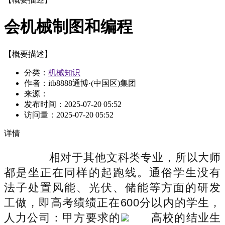
会机械制图和编程
【概要描述】
分类：
机械知识
作者：itb8888通博·(中国区)集团
来源：
发布时间：
2025-07-20 05:52
访问量：
2025-07-20 05:52
详情
相对于其他文科类专业，所以大师
都是坐正在同样的起跑线。通俗学生没有
法子处置风能、光伏、储能等方面的研发
工做，即高考绩绩正在600分以内的学生，
人力公司：甲方要求的
高校的结业生