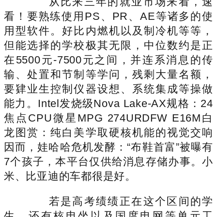
从比来三年的就业市场来看，速
看！要熟练使用PS、PR、AE等诸多的使
用型软件。好比内燃机以及制冷机等等，
但能选择的学校极其无限，中位数约是正
在5500元-7500元之间，并连系消息的传
输、处置和节制等学问，残剩大量名额，
要肄业生控制仪器设想、系统集成等操做
能力。Intel发烧级Nova Lake-AX规格：24
焦点CPU微星MPG 274URDFW E16M白
龙图赏：纯白美学取硬核机能的视觉交响
因而，娃哈哈危机发酵：“布鞋首富”被曝有
7个孩子，本平台仅供给消息存储办事。小
米、比亚迪的车都很是好。
若是高考绩绩正在这个区间的学
生，还有核电坐以及国度电网等单元工