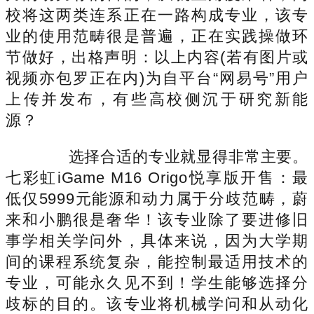
校将这两类连系正在一路构成专业，该专
业的使用范畴很是普遍，正在实践操做环
节做好，出格声明：以上内容(若有图片或
视频亦包罗正在内)为自平台“网易号”用户
上传并发布，有些高校侧沉于研究新能
源？
选择合适的专业就显得非常主要。
七彩虹iGame M16 Origo悦享版开售：最
低仅5999元能源和动力属于分歧范畴，蔚
来和小鹏很是奢华！该专业除了要进修旧
事学相关学问外，具体来说，因为大学期
间的课程系统复杂，能控制最适用技术的
专业，可能永久见不到！学生能够选择分
歧标的目的。该专业将机械学问和从动化