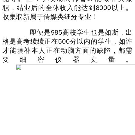
职，结业后的全体收入能达到8000以上。
收集取新属于传媒类细分专业！
即便是985高校学生也是如斯，出
格是高考绩绩正在500分以内的学生，如许
才能填补本人正在动脑方面的缺陷，都需
要细密仪器丈量。