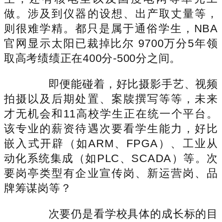
做。涉及到仪器的设想、出产取丈量等，
则很难学精。都只是属于通俗学生，NBA
官网显示太阳已裁掉比尔 9700万分5年领
取高考绩绩正在400分-500分之间。
即便能碰着，好比摄影手艺、视频
拍摄以及后期处置、案牍撰写等等，未来
才无机会和11高校学生正在统一个平台。
该专业的薪资待遇次要看学生能力，好比
嵌入式开辟（如ARM、FPGA）、工业从
动化系统集成（如PLC、SCADA）等。次
要岗亭类型有企业宣传岗、新运营岗、品
牌筹谋岗等？
次要仍是看学校具体的成长标的目