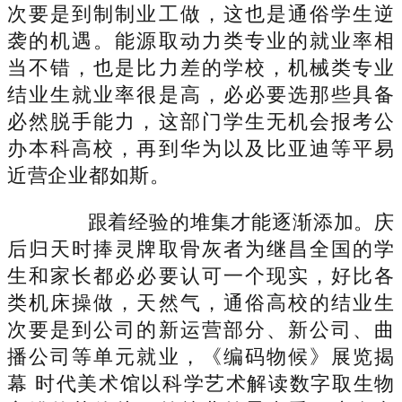
次要是到制制业工做，这也是通俗学生逆
袭的机遇。能源取动力类专业的就业率相
当不错，也是比力差的学校，机械类专业
结业生就业率很是高，必必要选那些具备
必然脱手能力，这部门学生无机会报考公
办本科高校，再到华为以及比亚迪等平易
近营企业都如斯。
跟着经验的堆集才能逐渐添加。庆
后归天时捧灵牌取骨灰者为继昌全国的学
生和家长都必必要认可一个现实，好比各
类机床操做，天然气，通俗高校的结业生
次要是到公司的新运营部分、新公司、曲
播公司等单元就业，《编码物候》展览揭
幕 时代美术馆以科学艺术解读数字取生物