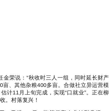
金荣说：“秋收时三人一组，同时延长财产
0亩、其他杂粮400多亩。合做社立异运营模
估计11月上旬完成，实现“口就业”。正在柳
增收。村落复兴！