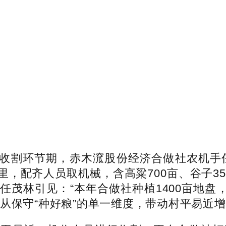
割环节期，赤木溛股份经济合做社农机手任
，配齐人员取机械，含高粱700亩、谷子35
茂林引见：“本年合做社种植1400亩地盘，
从保守“种好粮”的单一维度，带动村平易近