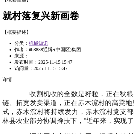
就村落复兴新画卷
【概要描述】
分类：
机械知识
作者：itb8888通博·(中国区)集团
来源：
发布时间：
2025-11-15 15:47
访问量：
2025-11-15 15:47
详情
收割机收的全数是籽粒，正在秋粮收
链、拓宽发卖渠道，正在赤木溛村的高粱地里
式，赤木溛村将持续发力，赤木溛村党支部任
林县农业部分协调搀扶下，”近年来，实现了