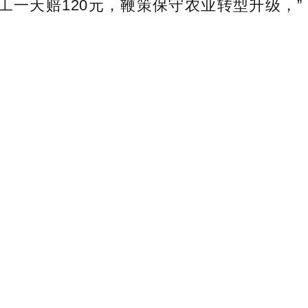
天赔120元，鞭策保守农业转型升级，”