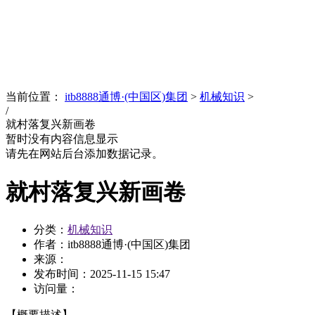
News
文化品牌
当前位置：
itb8888通博·(中国区)集团
>
机械知识
>
/
就村落复兴新画卷
暂时没有内容信息显示
请先在网站后台添加数据记录。
就村落复兴新画卷
分类：
机械知识
作者：itb8888通博·(中国区)集团
来源：
发布时间：
2025-11-15 15:47
访问量：
【概要描述】