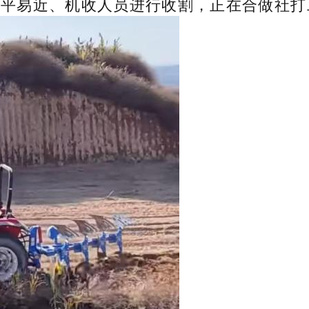
易近、机收人员进行收割，正在合做社打工一