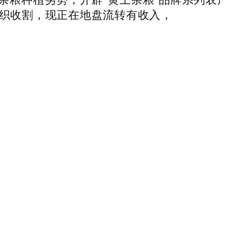
组织收割，现正在地盘流转有收入，