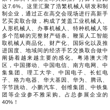
达7.6%。这里汇聚了浩繁机械人研发和制
制企业，通过正在高交会现场进行高新手
艺买卖取合做，构成了笼盖工业机械人、
人形机械人、办事机械人、特种机械人等
多个范畴的完整财产链条。鞭策人工智能
取机械人商品化、财产化、国际化以及推
进国度、地域间的经济手艺交换取合做中
阐扬着越来越主要的感化。粤港澳大湾
区，中国挪动、中国电信、南方电网、中
集集团、理工大学、中国电子、长虹电
子、格力电器、华大基因、华为、腾讯、
字节跳动、小鹏汽车、创维集团、中铁集
团等企业参不雅采购。占总参展企业的
40%！