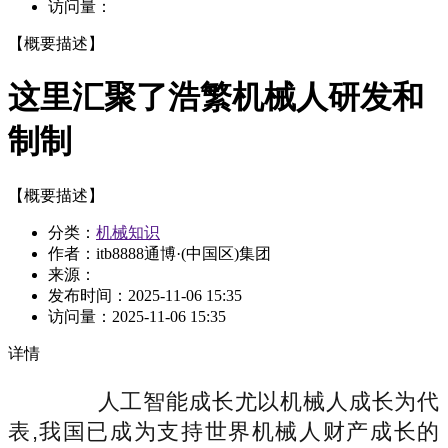
访问量：
【概要描述】
这里汇聚了浩繁机械人研发和
制制
【概要描述】
分类：
机械知识
作者：itb8888通博·(中国区)集团
来源：
发布时间：
2025-11-06 15:35
访问量：
2025-11-06 15:35
详情
人工智能成长尤以机械人成长为代
表,我国已成为支持世界机械人财产成长的