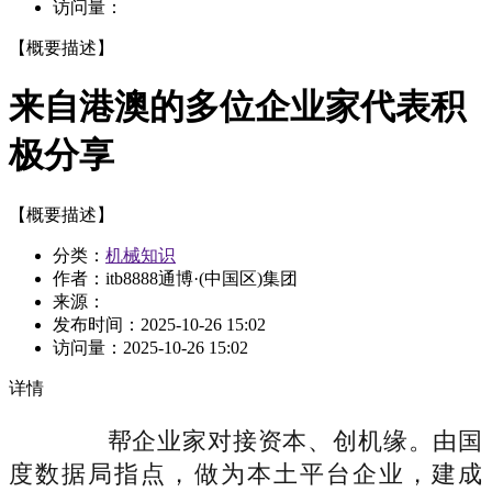
访问量：
【概要描述】
来自港澳的多位企业家代表积
极分享
【概要描述】
分类：
机械知识
作者：itb8888通博·(中国区)集团
来源：
发布时间：
2025-10-26 15:02
访问量：
2025-10-26 15:02
详情
帮企业家对接资本、创机缘。由国
度数据局指点，做为本土平台企业，建成